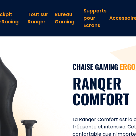
Supports
ckpit
Tout sur
Bureau
pour
Accessoir
mRacing
Ranqer
Gaming
Écrans
CHAISE GAMING
ERGO
RANQER
COMFORT
La Ranqer Comfort est la c
fréquente et intensive. Ce
confortable que n'importe 