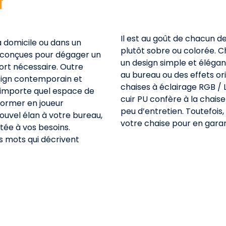
T
Il est au goût de chacun de
à domicile ou dans un
plutôt sobre ou colorée. C
t conçues pour dégager un
un design simple et élégan
fort nécessaire. Outre
au bureau ou des effets or
design contemporain et
chaises à éclairage RGB /
’importe quel espace de
cuir PU confère à la chaise
sformer en joueur
peu d’entretien. Toutefois
uvel élan à votre bureau,
votre chaise pour en garant
ée à vos besoins.
s mots qui décrivent