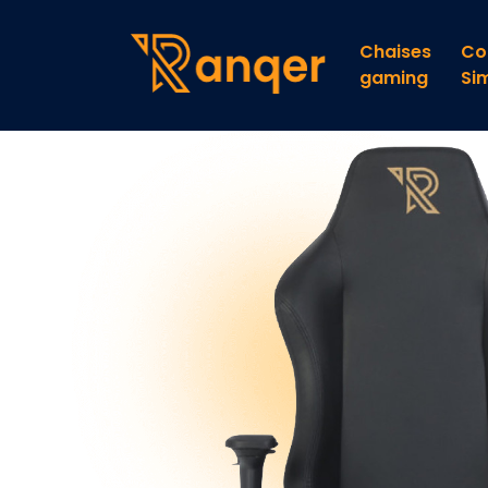
Chaises
Co
gaming
Si