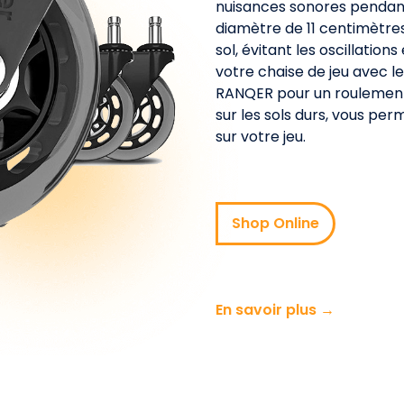
nuisances sonores pendant 
diamètre de 11 centimètres,
sol, évitant les oscillation
votre chaise de jeu avec l
RANQER pour un roulement p
sur les sols durs, vous p
sur votre jeu.
Shop Online
En savoir plus →