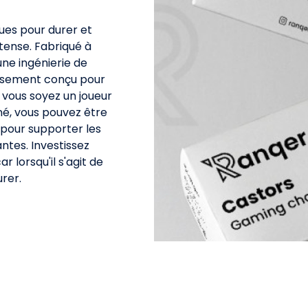
ues pour durer et
ntense. Fabriqué à
une ingénierie de
usement conçu pour
vous soyez un joueur
né, vous pouvez être
 pour supporter les
antes. Investissez
ar lorsqu'il s'agit de
urer.