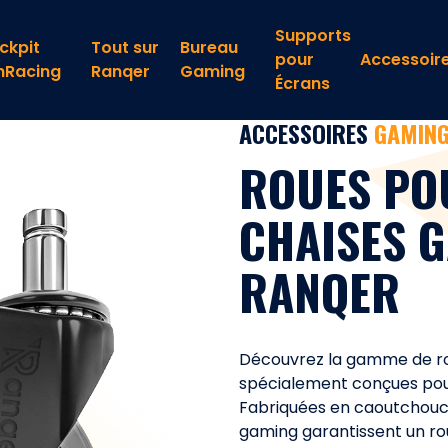
Supports
ckpit
Tout sur
Bureau
pour
Accessoir
mRacing
Ranqer
Gaming
Écrans
ACCESSOIRES
GAMIN
ROUES PO
CHAISES 
RANQER
Découvrez la gamme de ro
spécialement conçues pour 
Fabriquées en caoutchouc 
gaming garantissent un rou