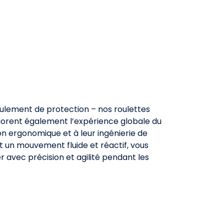
seulement de protection – nos roulettes
orent également l’expérience globale du
on ergonomique et à leur ingénierie de
nt un mouvement fluide et réactif, vous
vec précision et agilité pendant les