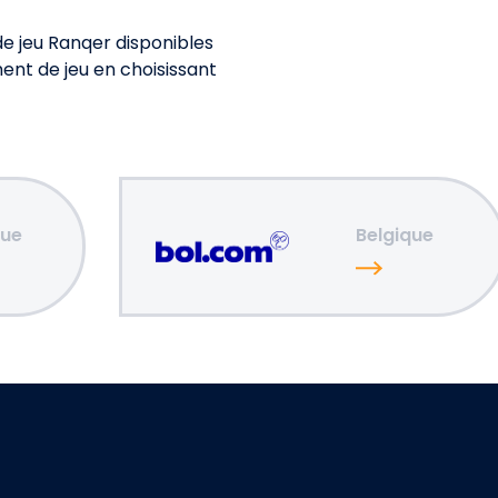
de jeu Ranqer disponibles
nt de jeu en choisissant
que
Belgique