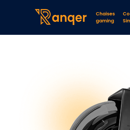
Chaises
Co
gaming
Si