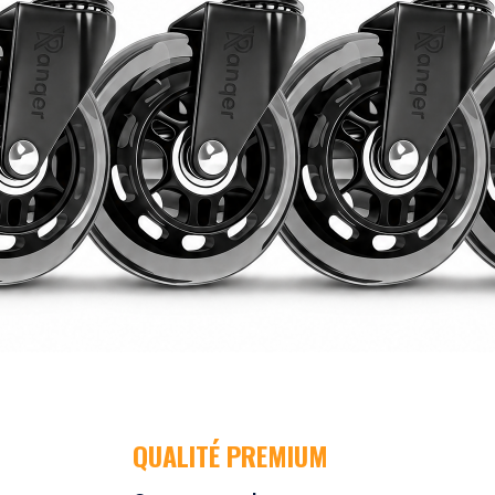
QUALITÉ PREMIUM