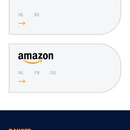
NL
BE
NL
FR
DE