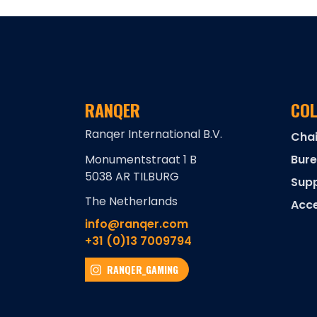
RANQER
COL
Ranqer International B.V.
Cha
Monumentstraat 1 B
Bur
5038 AR TILBURG
Supp
The Netherlands
Acce
info@ranqer.com
+31 (0)13 7009794
RANQER_GAMING