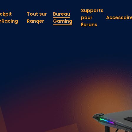
Supports
ckpit
Tout sur
Bureau
pour
Accessoir
mRacing
Ranqer
Gaming
Écrans