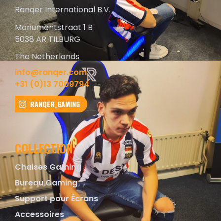
Ranqer International B.V.
Monumentstraat 1 B
5038 AR TILBURG
The Netherlands
info@ranqer.com
+31 (0)13 7009794
RANQER_GAMING
COLLECTION
Chaises Gaming
Bureau Gaming
Support pour Écrans
Accessoires