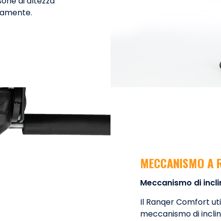
sone di altezza
damente.
MECCANISMO A 
Meccanismo di incl
Il Ranqer Comfort ut
meccanismo di inclin