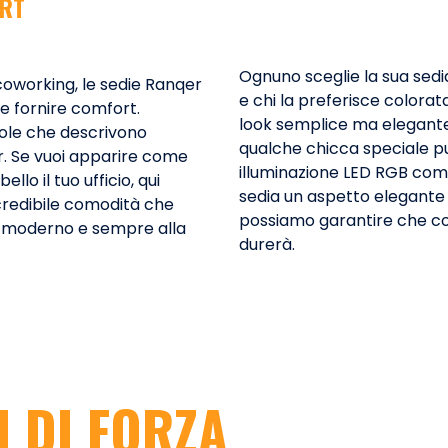
RT
Ognuno sceglie la sua sedia 
n coworking, le sedie Ranqer
e chi la preferisce colorata
e fornire comfort.
look semplice ma elegante. 
role che descrivono
qualche chicca speciale pu
. Se vuoi apparire come
illuminazione LED RGB come 
lo il tuo ufficio, qui
sedia un aspetto elegante 
incredibile comodità che
possiamo garantire che co
k moderno e sempre alla
durerà.
I DI FORZA