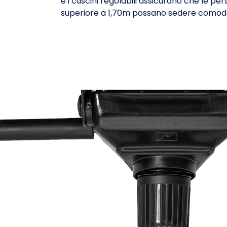
e i cuscini regolabili assicurano che le per
superiore a 1,70m possano sedere como