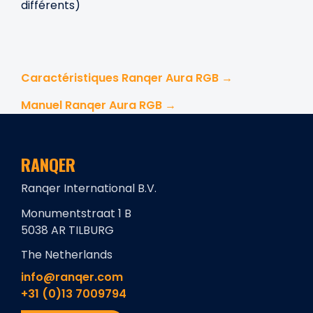
différents)
Caractéristiques Ranqer Aura RGB →
Manuel Ranqer Aura RGB →
RANQER
Ranqer International B.V.
Monumentstraat 1 B
5038 AR TILBURG
The Netherlands
info@ranqer.com
+31 (0)13 7009794