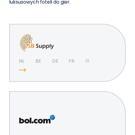
luksusowych foteli do gier.
NL
BE
DE
FR
IT