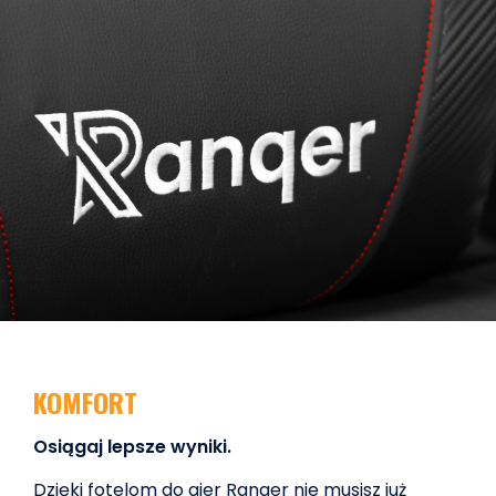
KOMFORT
Osiągaj lepsze wyniki.
Dzięki fotelom do gier Ranqer nie musisz już