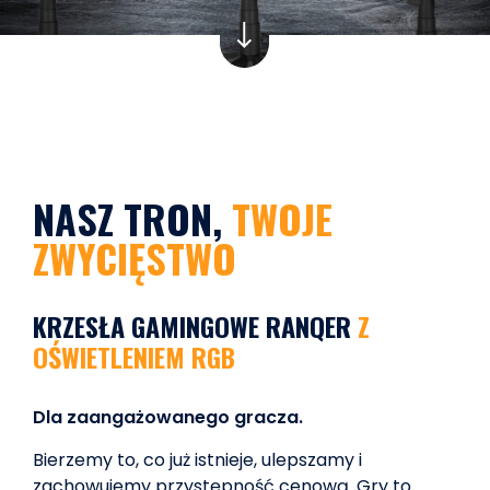
NASZ TRON,
TWOJE
ZWYCIĘSTWO
KRZESŁA GAMINGOWE RANQER
Z
OŚWIETLENIEM RGB
Dla zaangażowanego gracza.
Bierzemy to, co już istnieje, ulepszamy i
zachowujemy przystępność cenową. Gry to