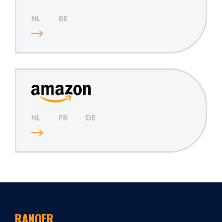
NL
BE
NL
FR
DE
RANQER