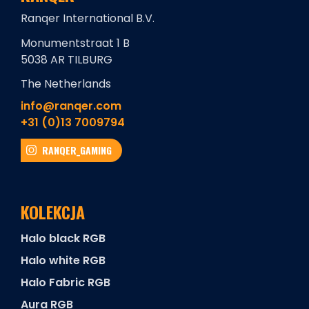
Ranqer International B.V.
Monumentstraat 1 B
5038 AR TILBURG
The Netherlands
info@ranqer.com
+31 (0)13 7009794
RANQER_GAMING
KOLEKCJA
Halo black RGB
Halo white RGB
Halo Fabric RGB
Aura RGB