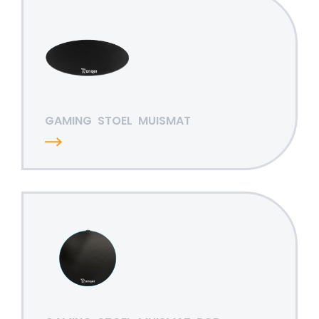
GAMING
STOEL
MUISMAT