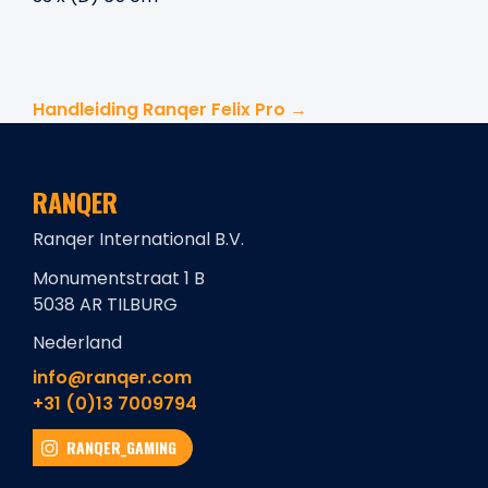
Handleiding Ranqer Felix Pro →
RANQER
Ranqer International B.V.
Monumentstraat 1 B
5038 AR TILBURG
Nederland
info@ranqer.com
+31 (0)13 7009794
RANQER_GAMING