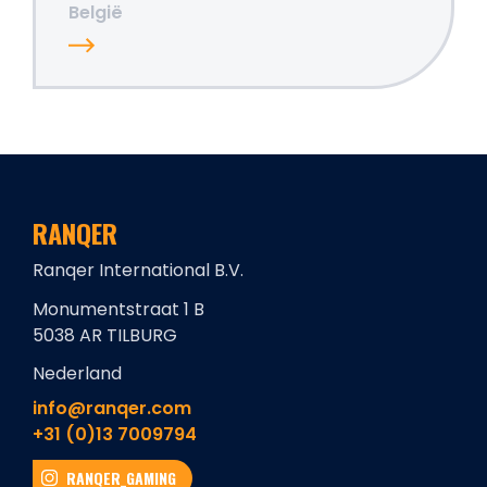
België
RANQER
Ranqer International B.V.
Monumentstraat 1 B
5038 AR TILBURG
Nederland
info@ranqer.com
+31 (0)13 7009794
RANQER_GAMING