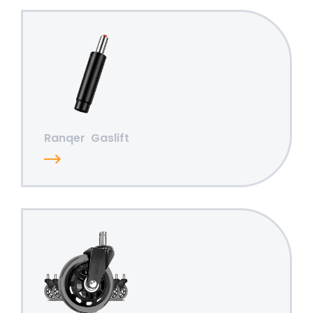
Ranqer
Gaslift