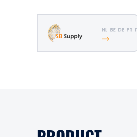
NL
BE
DE
FR
I
PRODUCT