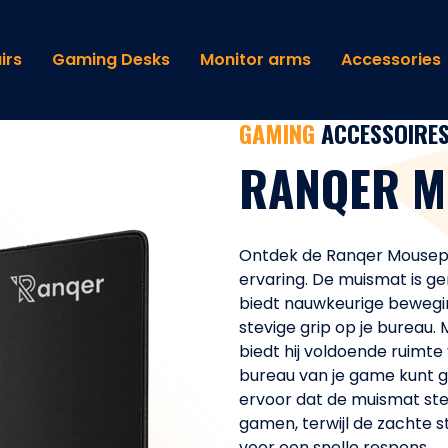
irs
Gaming Desks
Monitor arms
Accessories
GAMING
ACCESSOIRE
RANQER M
Ontdek de Ranqer Mousep
ervaring. De muismat is 
biedt nauwkeurige bewegin
stevige grip op je bureau
biedt hij voldoende ruimte 
bureau van je game kunt g
ervoor dat de muismat stevig
gamen, terwijl de zachte s
voor een snelle respons.