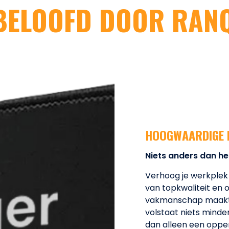
BELOOFD DOOR RAN
HOOGWAARDIGE 
Niets anders dan he
Verhoog je werkplek
van topkwaliteit en 
vakmanschap maakt. 
volstaat niets minde
dan alleen een opper