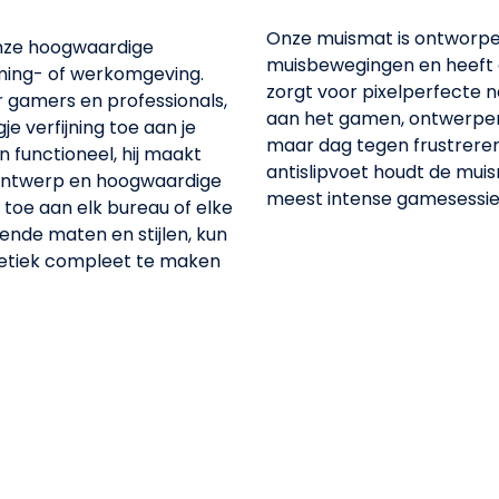
Onze muismat is ontworpe
 onze hoogwaardige
muisbewegingen en heeft 
ming- of werkomgeving.
zorgt voor pixelperfecte n
 gamers en professionals,
aan het gamen, ontwerpen
je verfijning toe aan je
maar dag tegen frustreren
n functioneel, hij maakt
antislipvoet houdt de muism
 ontwerp en hoogwaardige
meest intense gamesessie
 toe aan elk bureau of elke
lende maten en stijlen, kun
hetiek compleet te maken