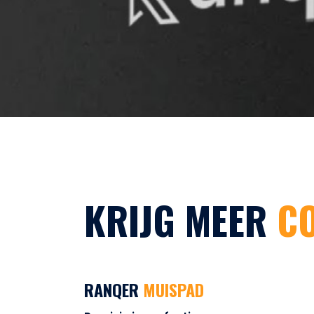
KRIJG MEER
C
RANQER
MUISPAD