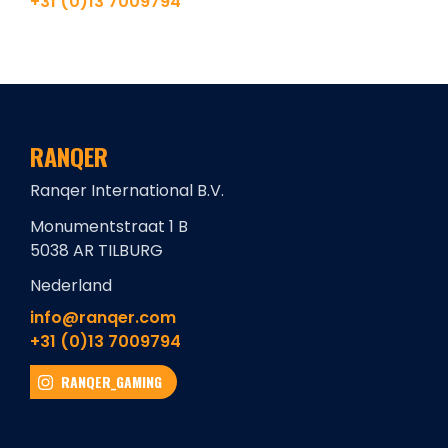
+31 (0)13 7009794
RANQER
Ranqer International B.V.
Monumentstraat 1 B
5038 AR TILBURG
Nederland
info@ranqer.com
+31 (0)13 7009794
RANQER_GAMING