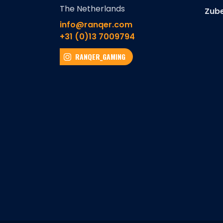
The Netherlands
Zub
info@ranqer.com
+31 (0)13 7009794
RANQER_GAMING