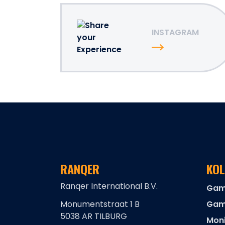
INSTAGRAM
RANQER
KOL
Ranqer International B.V.
Gam
Monumentstraat 1 B
Gam
5038 AR TILBURG
Moni