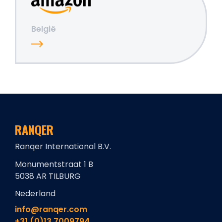
België
RANQER
Ranqer International B.V.
Monumentstraat 1 B
5038 AR TILBURG
Nederland
info@ranqer.com
+31 (0)13 7009794