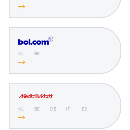
NL
BE
NL
BE
DE
IT
ES