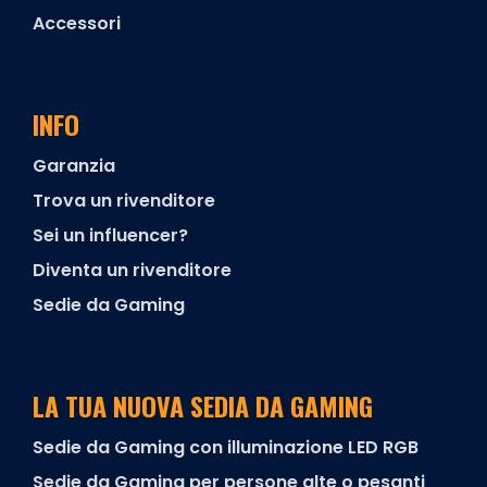
Accessori
INFO
Garanzia
Trova un rivenditore
Sei un influencer?
Diventa un rivenditore
Sedie da Gaming
LA TUA NUOVA SEDIA DA GAMING
Sedie da Gaming con illuminazione LED RGB
Sedie da Gaming per persone alte o pesanti