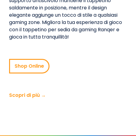
supporto antiscivolo mantiene il tappetino
saldamente in posizione, mentre il design
elegante aggiunge un tocco di stile a qualsiasi
gaming zone. Migliora la tua esperienza di gioco
con il tappetino per sedia da gaming Ranqer e
gioca in tutta tranquillità!
Shop Online
Scopri di più →