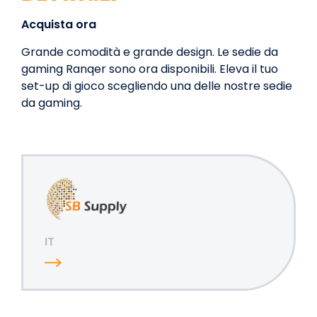
Acquista ora
Grande comodità e grande design. Le sedie da
gaming Ranqer sono ora disponibili. Eleva il tuo
set-up di gioco scegliendo una delle nostre sedie
da gaming.
IT