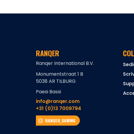
RANQER
COL
Ranqer International B.V.
Sed
Monumentstraat 1 B
Scri
5038 AR TILBURG
Supp
Paesi Bassi
Acce
info@ranqer.com
+31 (0)13 7009794
RANQER_GAMING