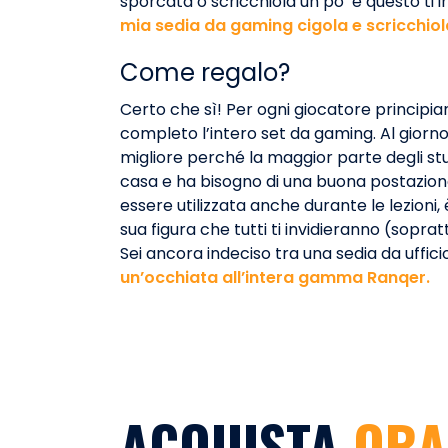
sporcata o scricchiola un po’ e questo ti ir
mia sedia da gaming cigola e scricchiol
Come regalo?
Certo che sì! Per ogni giocatore principi
completo l’intero set da gaming. Al giorno
migliore perché la maggior parte degli st
casa e ha bisogno di una buona postazion
essere utilizzata anche durante le lezioni,
sua figura che tutti ti invidieranno (soprat
Sei ancora indeciso tra una sedia da uffi
un’occhiata all’intera gamma Ranqer.
ACQUISTA
ORA