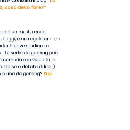
rita? Consulta il blog
“La
a, cosa devo fare?”
ante è un must, rende
 d’oggi, è un regalo ancora
udenti deve studiare a
e. La sedia da gaming può
 è comoda e in video fa la
tutto se è dotata di luci!)
cio e una da gaming?
Dai