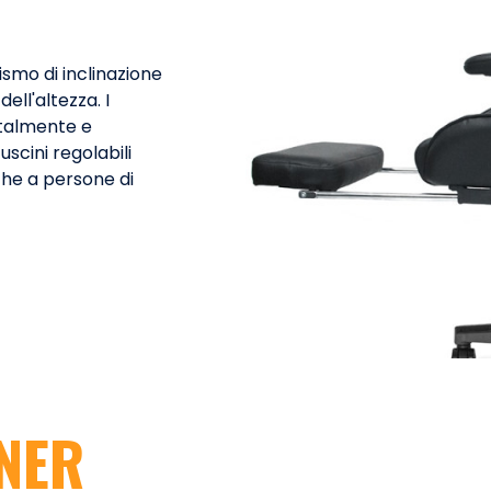
ismo di inclinazione
ell'altezza. I
ntalmente e
uscini regolabili
he a persone di
NER