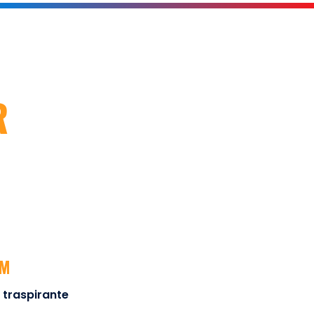
R
UM
e traspirante