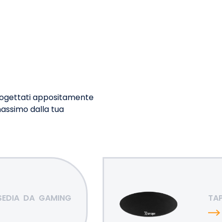
progettati appositamente
massimo dalla tua
SEDIA
DA
GAMING
TA