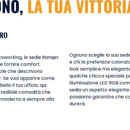
ONO,
LA TUA VITTORI
PRO
Ognuno sceglie la sua sedia 
n coworking, le sedie Ranqer
e chi la preferisce colorata
e fornire comfort.
look semplice ma elegante. 
role che descrivono
qualche chicca speciale pu
. Se vuoi apparire come
illuminazione LED RGB come 
lo il tuo ufficio, qui
sedia un aspetto elegante 
incredibile comodità che
possiamo garantire che co
k moderno e sempre alla
durerà.