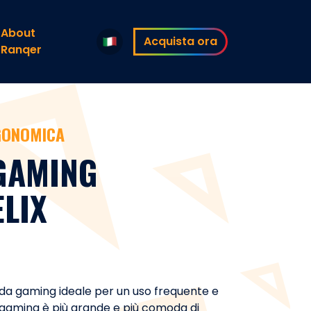
About
Acquista ora
Ranqer
GONOMICA
 GAMING
LIX
a da gaming ideale per un uso frequente e
 gaming è più grande e più comoda di