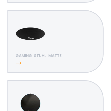
GAMING
STUHL
MATTE