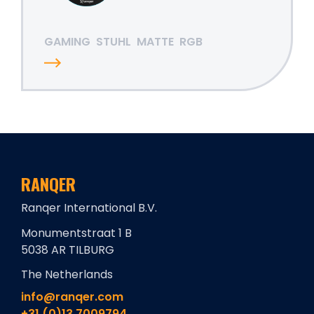
GAMING
STUHL
MATTE
RGB
RANQER
Ranqer International B.V.
Monumentstraat 1 B
5038 AR TILBURG
The Netherlands
info@ranqer.com
+31 (0)13 7009794