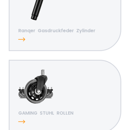
Ranqer
Gasdruckfeder
Zylinder
GAMING
STUHL
ROLLEN