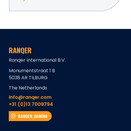
RANQER
Ranqer International B.V.
Monumentstraat 1 B
5038 AR TILBURG
The Netherlands
info@ranqer.com
+31 (0)13 7009794
RANQER_GAMING