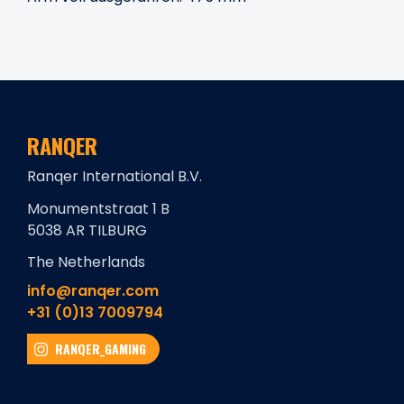
RANQER
Ranqer International B.V.
Monumentstraat 1 B
5038 AR TILBURG
The Netherlands
info@ranqer.com
+31 (0)13 7009794
RANQER_GAMING