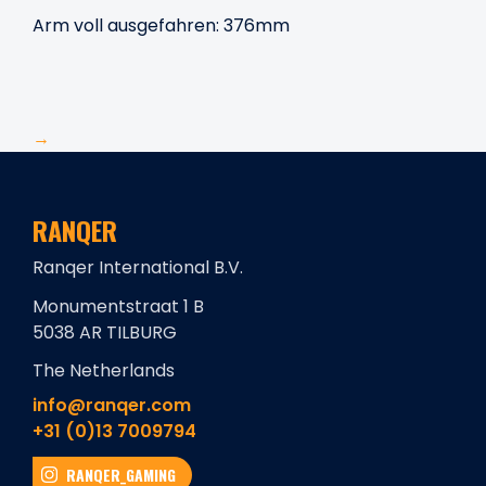
Arm voll ausgefahren: 376mm
→
RANQER
Ranqer International B.V.
Monumentstraat 1 B
5038 AR TILBURG
The Netherlands
info@ranqer.com
+31 (0)13 7009794
RANQER_GAMING