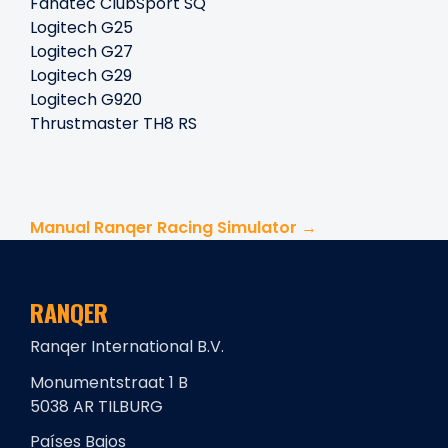
Fanatec ClubSport SQ
Logitech G25
Logitech G27
Logitech G29
Logitech G920
Thrustmaster TH8 RS
Manual Ranqer Racing Simulator →
RANQER
Ranqer International B.V.
Monumentstraat 1 B
5038 AR TILBURG
Países Bajos